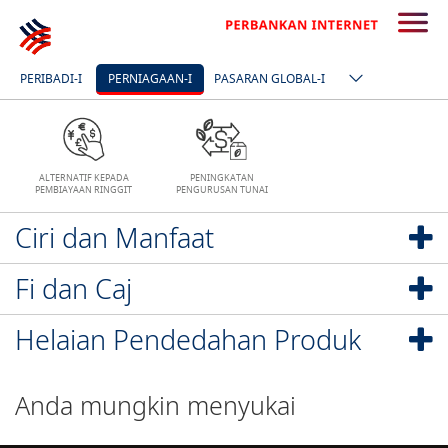
SAYA BERMINAT
PERIBADI-I
PERNIAGAAN-I
PASARAN GLOBAL-I
ALTERNATIF KEPADA
PENINGKATAN
PEMBIAYAAN RINGGIT
PENGURUSAN TUNAI
Ciri dan Manfaat
Fi dan Caj
Helaian Pendedahan Produk
Anda mungkin menyukai