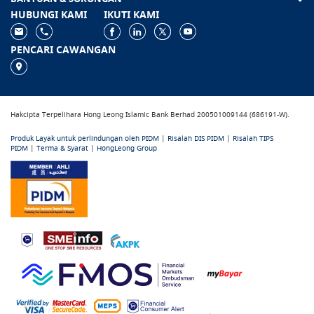
HUBUNGI KAMI
IKUTI KAMI
PENCARI CAWANGAN
Hakcipta Terpelihara Hong Leong Islamic Bank Berhad 200501009144 (686191-W).
Produk Layak untuk perlindungan oleh PIDM
|
Risalah DIS PIDM
|
Risalah TIPS
PIDM
|
Terma & Syarat
|
HongLeong Group