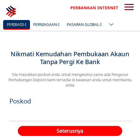
PERIBADI-I
PERNIAGAAN-I
PASARAN GLOBAL-I
Nikmati Kemudahan Pembukaan Akaun
Tanpa Pergi Ke Bank
Sila masukkan poskod anda untuk mengetahui sama ada Pengurus
Perhubungan Deposit kami tersedia di kawasan anda untuk membantu
anda
Poskod
Seterusnya