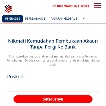
PERIBADI-I
PERNIAGAAN-I
PASARAN GLOBAL-I
Nikmati Kemudahan Pembukaan Akaun
Tanpa Pergi Ke Bank
Sila masukkan poskod anda untuk mengetahui sama ada Pengurus
Perhubungan Deposit kami tersedia di kawasan anda untuk membantu
anda
Poskod
Seterusnya