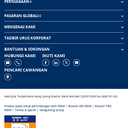
PERNIAGAAN-i
PASARAN GLOBALl-i
MENGENAI KAMI
TADBIR URUS KORPORAT
BANTUAN & SOKONGAN
HUBUNGI KAMI
IKUTI KAMI
PENCARI CAWANGAN
Hakcipta Terpelihara Hong Leong Islamic Bank Berhad 200501009144 (686191-W).
Produk Layak untuk perlindungan oleh PIDM
|
Risalah DIS PIDM
|
Risalah TIPS
PIDM
|
Terma & Syarat
|
HongLeong Group