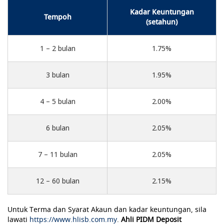
Kadar Keuntungan
Tempoh
(setahun)
1 – 2 bulan
1.75%
3 bulan
1.95%
4 – 5 bulan
2.00%
6 bulan
2.05%
7 – 11 bulan
2.05%
12 – 60 bulan
2.15%
Untuk Terma dan Syarat Akaun dan kadar keuntungan, sila
lawati
https://www.hlisb.com.my
.
Ahli PIDM Deposit