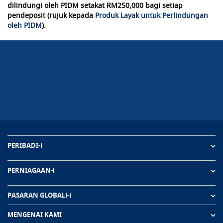
dilindungi oleh PIDM setakat RM250,000 bagi setiap
pendeposit (rujuk kepada
Produk Layak untuk Perlindungan
oleh PIDM
).
PERIBADI-i
PERNIAGAAN-i
PASARAN GLOBALl-i
MENGENAI KAMI