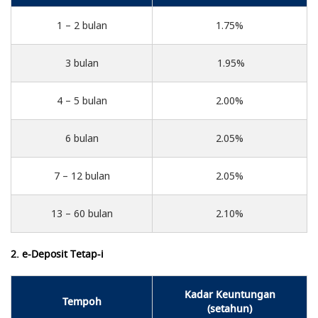
1 – 2 bulan
1.75%
3 bulan
1.95%
4 – 5 bulan
2.00%
6 bulan
2.05%
7 – 12 bulan
2.05%
13 – 60 bulan
2.10%
2. e-Deposit Tetap-i
Kadar Keuntungan
Tempoh
(setahun)