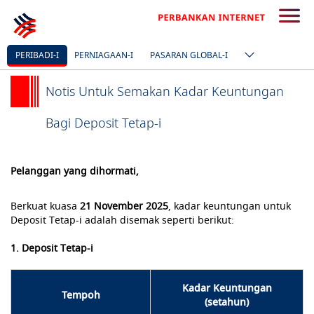
PERIBADI-I
PERNIAGAAN-I
PASARAN GLOBAL-I
Notis Untuk Semakan Kadar Keuntungan
Bagi Deposit Tetap-i
Pelanggan yang dihormati,
Berkuat kuasa
21 November 2025
, kadar keuntungan untuk
Deposit Tetap-i adalah disemak
seperti berikut:
1. Deposit Tetap-i
Kadar Keuntungan
Tempoh
(setahun)