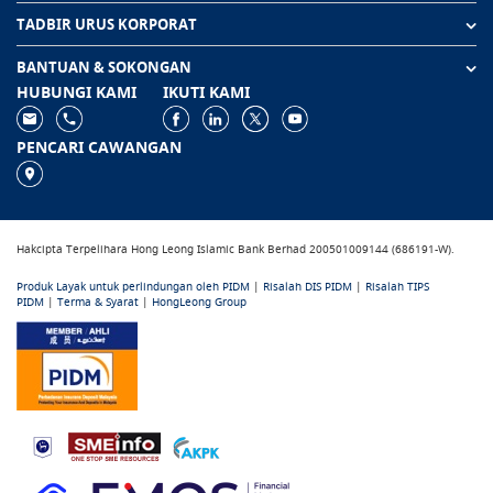
TADBIR URUS KORPORAT
BANTUAN & SOKONGAN
HUBUNGI KAMI
IKUTI KAMI
PENCARI CAWANGAN
Hakcipta Terpelihara Hong Leong Islamic Bank Berhad 200501009144 (686191-W).
Produk Layak untuk perlindungan oleh PIDM
|
Risalah DIS PIDM
|
Risalah TIPS
PIDM
|
Terma & Syarat
|
HongLeong Group