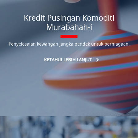
Kredit Pusingan Komoditi
Murabahah-i
Penyelesaian kewangan jangka pendek untuk perniagaan.
KETAHUI LEBIH LANJUT