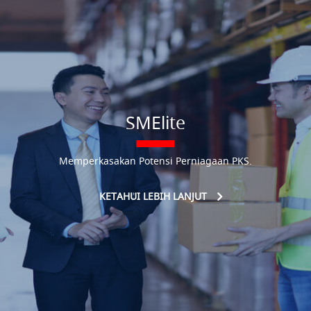
SMElite
Memperkasakan Potensi Perniagaan PKS.
KETAHUI LEBIH LANJUT