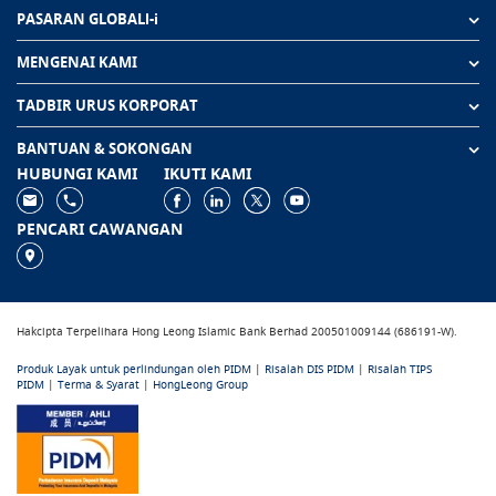
PASARAN GLOBALl-i
MENGENAI KAMI
TADBIR URUS KORPORAT
BANTUAN & SOKONGAN
HUBUNGI KAMI
IKUTI KAMI
PENCARI CAWANGAN
Hakcipta Terpelihara Hong Leong Islamic Bank Berhad 200501009144 (686191-W).
Produk Layak untuk perlindungan oleh PIDM
|
Risalah DIS PIDM
|
Risalah TIPS
PIDM
|
Terma & Syarat
|
HongLeong Group