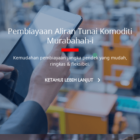
Pembiayaan Aliran Tunai Komoditi
Murabahah-i
Kemudahan pembiayaan jangka pendek yang mudah,
ringkas & fleksibel.
KETAHUI LEBIH LANJUT