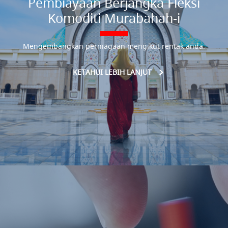
Pembiayaan Berjangka Fleksi
Komoditi Murabahah-i
Mengembangkan perniagaan mengikut rentak anda.
KETAHUI LEBIH LANJUT