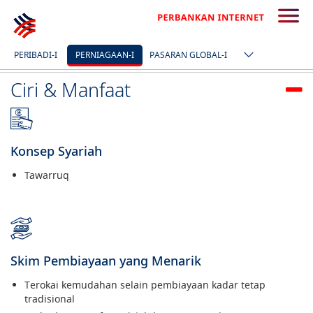
SAYA BERMINAT
PERIBADI-I
PERNIAGAAN-I
PASARAN GLOBAL-I
Ciri & Manfaat
Konsep Syariah
Tawarruq
Skim Pembiayaan yang Menarik
Terokai kemudahan selain pembiayaan kadar tetap
tradisional