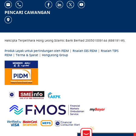
PENCARI CAWANGAN
Hakcipta Terpelihara Hong Leong Islamic Bank Berhad 200501009144 (686191-W).
Produk Layak untuk perlindungan oleh PIDM
|
Risalah DIS PIDM
|
Risalah TIPS
PIDM
|
Terma & Syarat
|
HongLeong Group