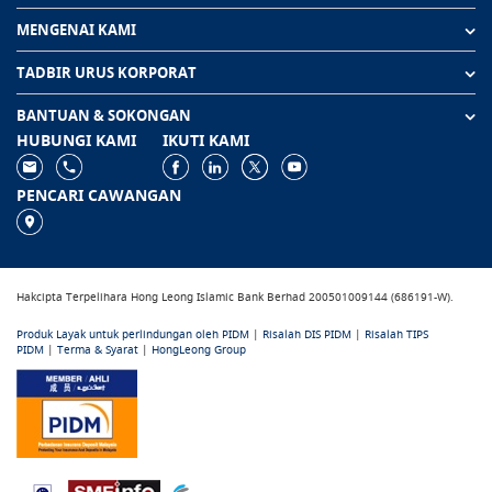
MENGENAI KAMI
TADBIR URUS KORPORAT
BANTUAN & SOKONGAN
HUBUNGI KAMI
IKUTI KAMI
PENCARI CAWANGAN
Hakcipta Terpelihara Hong Leong Islamic Bank Berhad 200501009144 (686191-W).
Produk Layak untuk perlindungan oleh PIDM
|
Risalah DIS PIDM
|
Risalah TIPS
PIDM
|
Terma & Syarat
|
HongLeong Group